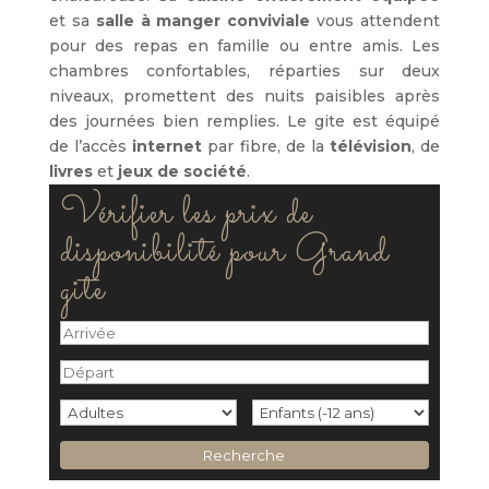
et sa
salle à manger conviviale
vous attendent
pour des repas en famille ou entre amis. Les
chambres confortables, réparties sur deux
niveaux, promettent des nuits paisibles après
des journées bien remplies. Le gite est équipé
de l’accès
internet
par fibre, de la
télévision
, de
livres
et
jeux de société
.
Vérifier les prix de
disponibilité pour Grand
gite