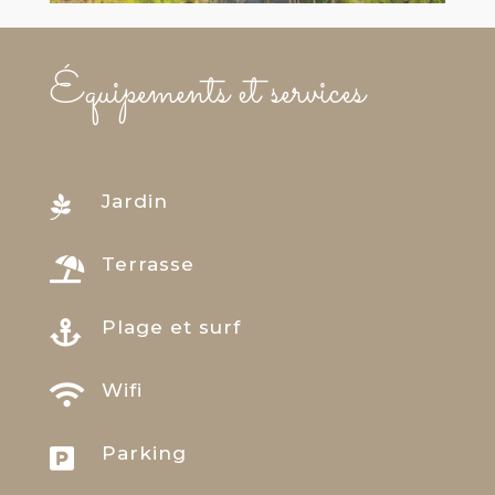
Équipements et services
Jardin

Terrasse

Plage et surf

Wifi

Parking
